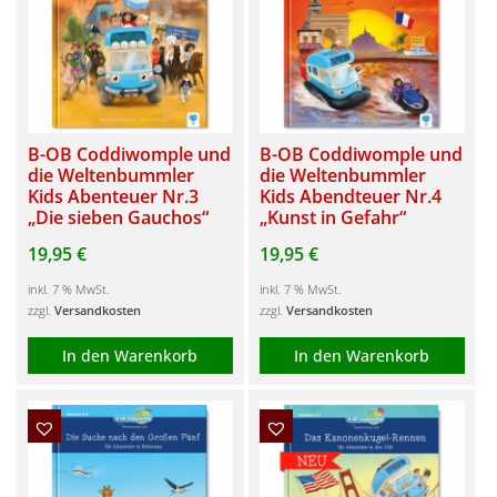
B-OB Coddiwomple und
B-OB Coddiwomple und
die Weltenbummler
die Weltenbummler
Kids Abenteuer Nr.3
Kids Abendteuer Nr.4
„Die sieben Gauchos“
„Kunst in Gefahr“
19,95
€
19,95
€
inkl. 7 % MwSt.
inkl. 7 % MwSt.
zzgl.
Versandkosten
zzgl.
Versandkosten
In den Warenkorb
In den Warenkorb