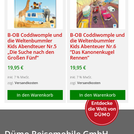
B-OB Coddiwomple und
B-OB Coddiwomple und
die Weltenbummler
die Weltenbummler
Kids Abendteuer Nr.5
Kids Abenteuer Nr.6
„Die Suche nach den
“Das Kanonenkugel
Großen Fünf“
Rennen”
19,95
€
19,95
€
inkl. 7 % MwSt.
inkl. 7 % MwSt.
zzgl.
Versandkosten
zzgl.
Versandkosten
In den Warenkorb
In den Warenkorb
Dümo Reisemobile GmbH