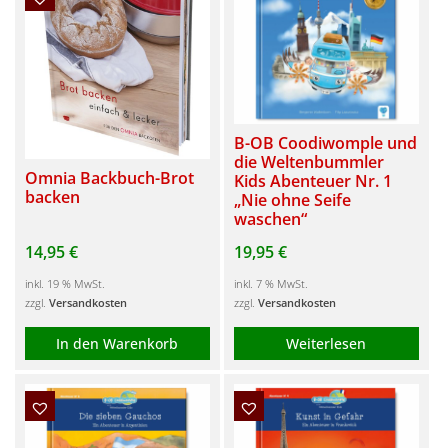
B-OB Coodiwomple und
die Weltenbummler
Omnia Backbuch-Brot
Kids Abenteuer Nr. 1
backen
„Nie ohne Seife
waschen“
14,95
€
19,95
€
inkl. 19 % MwSt.
inkl. 7 % MwSt.
zzgl.
Versandkosten
zzgl.
Versandkosten
In den Warenkorb
Weiterlesen