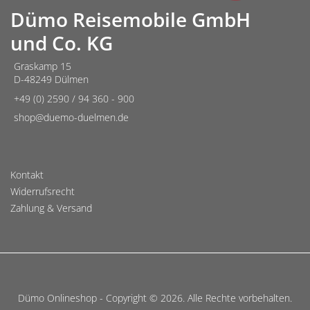
mehrere
Dümo Reisemobile GmbH
Varianten
und Co. KG
auf.
Die
Graskamp 15
D-48249 Dülmen
Optionen
können
+49 (0) 2590 / 94 360 - 900
auf
shop@duemo-duelmen.de
der
Produktseite
gewählt
Kontakt
Widerrufsrecht
werden
Zahlung & Versand
Dümo Onlineshop - Copyright © 2026. Alle Rechte vorbehalten.