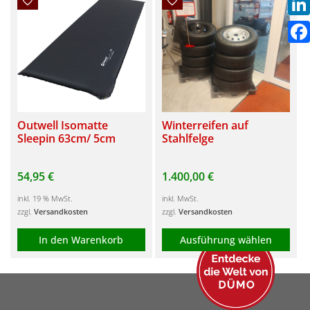
Link
Fac
Outwell Isomatte
Winterreifen auf
Sleepin 63cm/ 5cm
Stahlfelge
54,95
€
1.400,00
€
inkl. 19 % MwSt.
inkl. MwSt.
zzgl.
Versandkosten
zzgl.
Versandkosten
In den Warenkorb
Ausführung wählen
Dieses
Produkt
weist