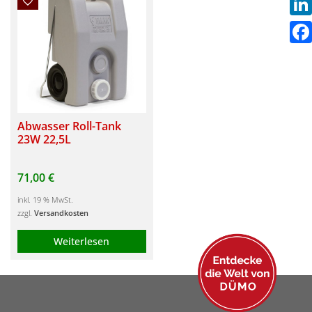
Link
Fac
Abwasser Roll-Tank
23W 22,5L
71,00
€
inkl. 19 % MwSt.
zzgl.
Versandkosten
Weiterlesen