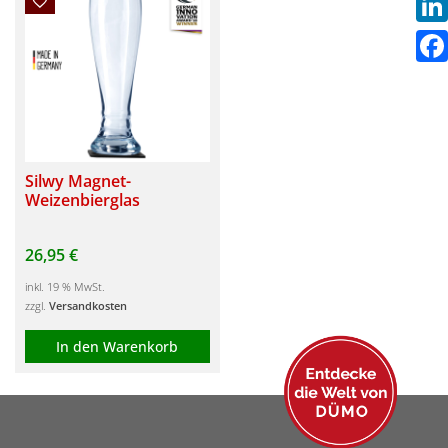
Link
Fac
Silwy Magnet-
Weizenbierglas
26,95
€
inkl. 19 % MwSt.
zzgl.
Versandkosten
In den Warenkorb