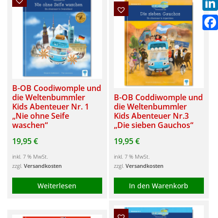
Link
Fac
B-OB Coodiwomple und
die Weltenbummler
B-OB Coddiwomple und
Kids Abenteuer Nr. 1
die Weltenbummler
„Nie ohne Seife
Kids Abenteuer Nr.3
waschen“
„Die sieben Gauchos“
19,95
€
19,95
€
inkl. 7 % MwSt.
inkl. 7 % MwSt.
zzgl.
Versandkosten
zzgl.
Versandkosten
Weiterlesen
In den Warenkorb