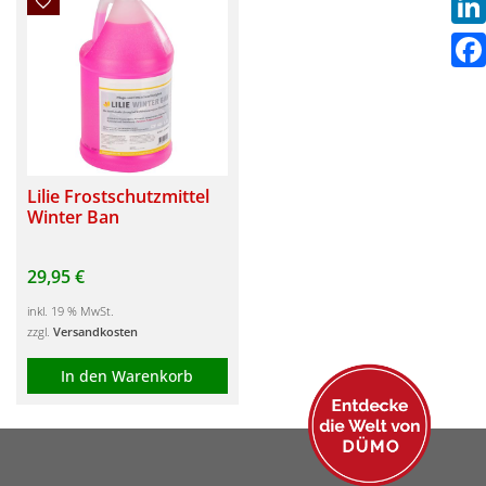
Link
Fac
Lilie Frostschutzmittel
Winter Ban
29,95
€
inkl. 19 % MwSt.
zzgl.
Versandkosten
In den Warenkorb