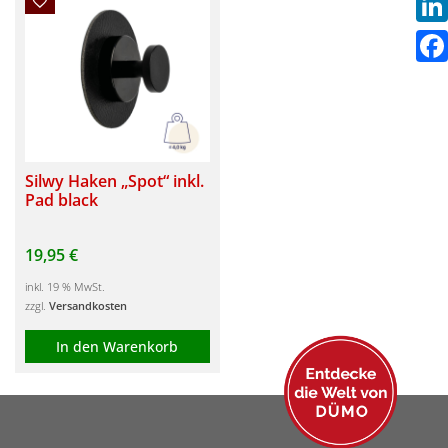
Link
Fac
Silwy Haken „Spot“ inkl.
Pad black
19,95
€
inkl. 19 % MwSt.
zzgl.
Versandkosten
In den Warenkorb