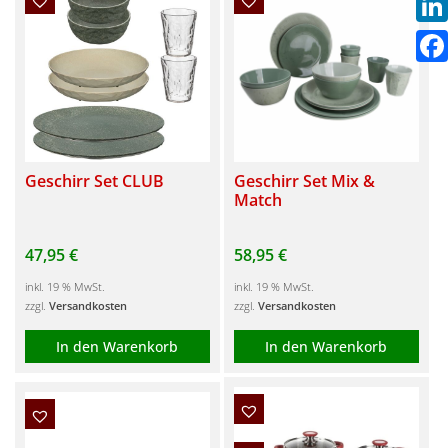
Link
Fac
Geschirr Set CLUB
Geschirr Set Mix &
Match
47,95
€
58,95
€
inkl. 19 % MwSt.
inkl. 19 % MwSt.
zzgl.
Versandkosten
zzgl.
Versandkosten
In den Warenkorb
In den Warenkorb