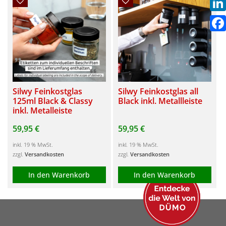
Link
Fac
Silwy Feinkostglas
Silwy Feinkostglas all
125ml Black & Classy
Black inkl. Metallleiste
inkl. Metalleiste
59,95
€
59,95
€
inkl. 19 % MwSt.
inkl. 19 % MwSt.
zzgl.
Versandkosten
zzgl.
Versandkosten
In den Warenkorb
In den Warenkorb