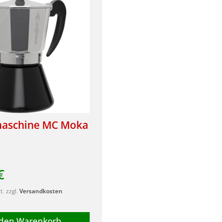
maschine MC Moka
€
t.
zzgl.
Versandkosten
 den Warenkorb