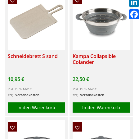
Link
Fac
Schneidebrett S sand
Kampa Collapsible
Colander
10,95
€
22,50
€
inkl. 19 % MwSt.
inkl. 19 % MwSt.
zzgl.
Versandkosten
zzgl.
Versandkosten
In den Warenkorb
In den Warenkorb