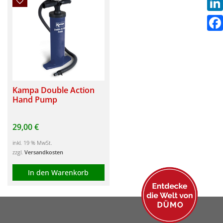
Link
Fac
Kampa Double Action
Hand Pump
29,00
€
inkl. 19 % MwSt.
zzgl.
Versandkosten
In den Warenkorb