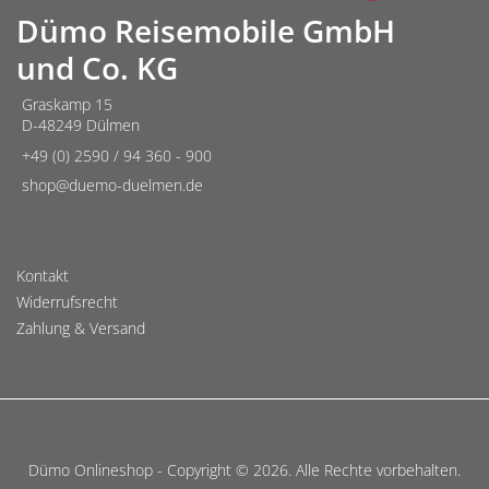
mehrere
Dümo Reisemobile GmbH
Varianten
und Co. KG
auf.
Die
Graskamp 15
D-48249 Dülmen
Optionen
können
+49 (0) 2590 / 94 360 - 900
auf
shop@duemo-duelmen.de
der
Produktseite
gewählt
Kontakt
Widerrufsrecht
werden
Zahlung & Versand
Dümo Onlineshop - Copyright © 2026. Alle Rechte vorbehalten.