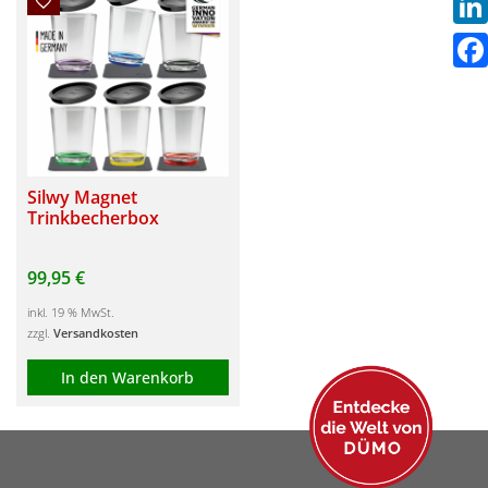
Link
Fac
Silwy Magnet
Trinkbecherbox
99,95
€
inkl. 19 % MwSt.
zzgl.
Versandkosten
In den Warenkorb