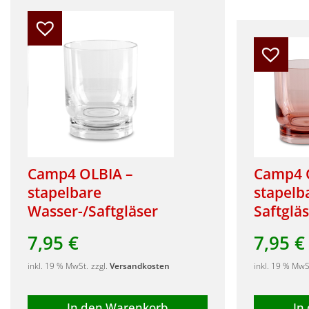
Camp4 OLBIA –
Camp4 O
stapelbare
stapelb
Wasser-/Saftgläser
Saftglä
7,95
€
7,95
€
inkl. 19 % MwSt.
zzgl.
Versandkosten
inkl. 19 % MwS
In den Warenkorb
In