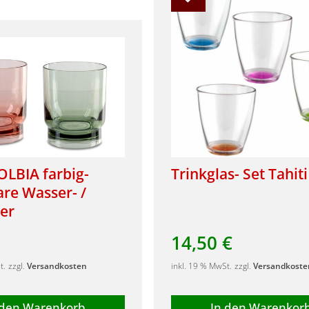
LBIA farbig-
Trinkglas- Set Tahiti
are Wasser- /
ser
14,50
€
t.
zzgl.
Versandkosten
inkl. 19 % MwSt.
zzgl.
Versandkoste
 den Warenkorb
In den Warenkor