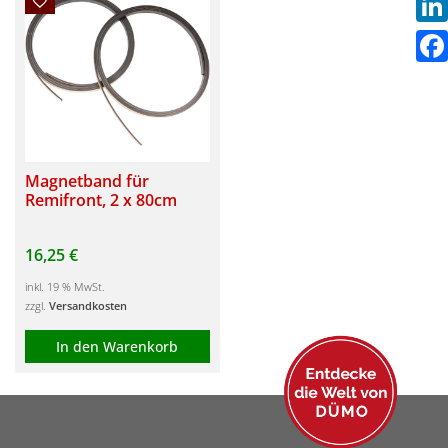
Link
Fac
Magnetband für
Remifront, 2 x 80cm
16,25
€
inkl. 19 % MwSt.
zzgl.
Versandkosten
In den Warenkorb