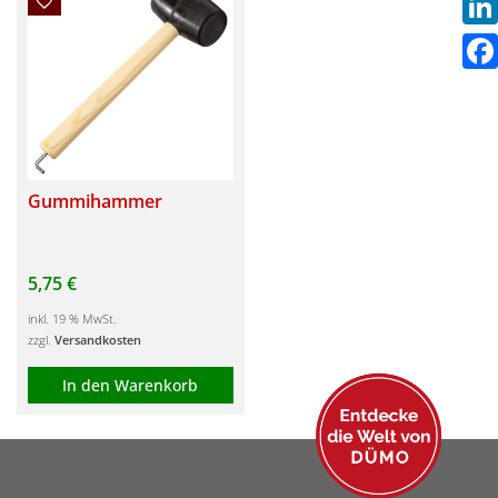
Link
Fac
Gummihammer
5,75
€
inkl. 19 % MwSt.
zzgl.
Versandkosten
In den Warenkorb