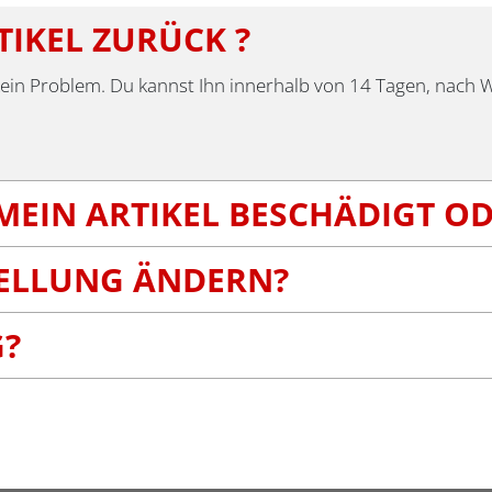
TIKEL ZURÜCK ?
dies kein Problem. Du kannst Ihn innerhalb von 14 Tagen, nach
ite
MEIN ARTIKEL BESCHÄDIGT O
TELLUNG ÄNDERN?
G?