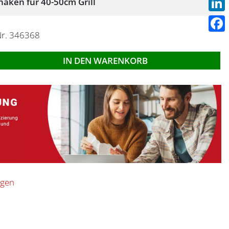
ken für 40-50cm Grill
Linke
Nr. 346368
Face
IN DEN WARENKORB
ügen