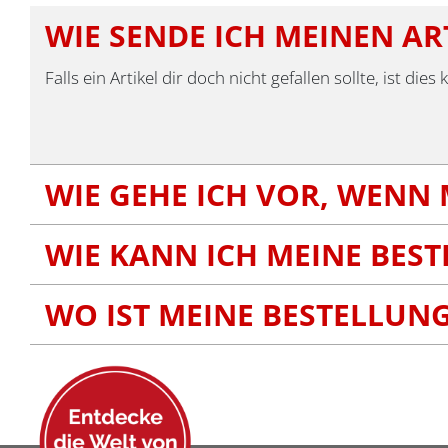
Die
WIE SENDE ICH MEINEN AR
Optionen
können
Falls ein Artikel dir doch nicht gefallen sollte, ist 
auf
der
Produktse
gewählt
WIE GEHE ICH VOR, WENN 
werden
WIE KANN ICH MEINE BES
WO IST MEINE BESTELLUN