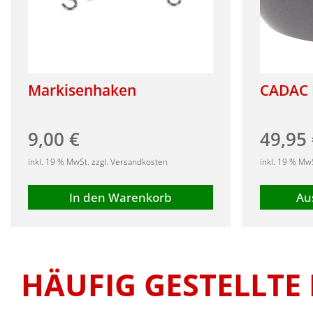
Markisenhaken
CADAC 
9,00
€
49,95
inkl. 19 % MwSt. zzgl. Versandkosten
inkl. 19 % Mw
In den Warenkorb
Au
Dieses
Produkt
weist
mehrere
HÄUFIG GESTELLTE
Varianten
auf.