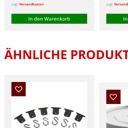
zzgl.
Versandkosten
zzgl.
Versand
In den Warenkorb
I
ÄHNLICHE PRODUK