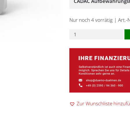
CADAC Aufbewahrungsha
Nur noch 4 vorrätig
Art.-
CADAC
Aufbewahrungshaken
für
40-
50cm
Grill
Menge
Zur Wunschliste hinzuf