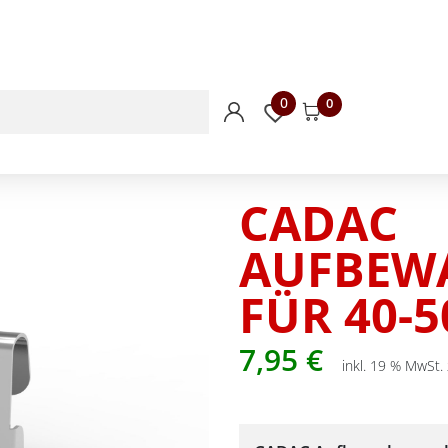
0
0
CADAC
AUFBEW
FÜR 40-
7,95
€
inkl. 19 % MwSt.