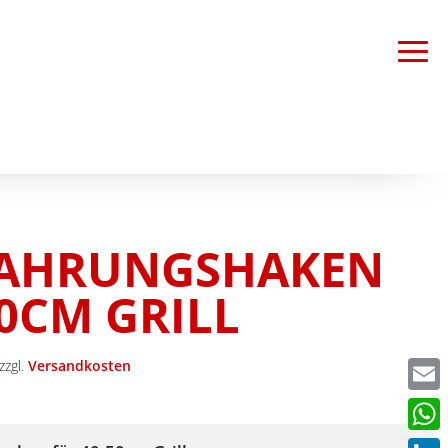
AHRUNGSHAKEN
50CM GRILL
zzgl.
Versandkosten
Emai
What