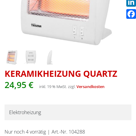
Link
Fac
KERAMIKHEIZUNG QUARTZ
24,95
€
inkl. 19 % MwSt.
zzgl.
Versandkosten
Elektroheizung
Nur noch 4 vorrätig
Art.-Nr. 104288