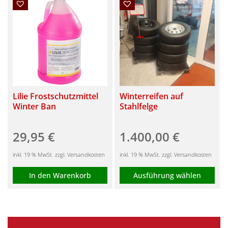
weist
mehrere
Varianten
auf.
Die
Optionen
können
Lilie Frostschutzmittel
Winterreifen auf
Winter Ban
Stahlfelge
auf
der
29,95
€
1.400,00
€
Produktseite
gewählt
inkl. 19 % MwSt. zzgl. Versandkosten
inkl. 19 % MwSt. zzgl. Versandkosten
werden
In den Warenkorb
Ausführung wählen
Dieses
Produkt
weist