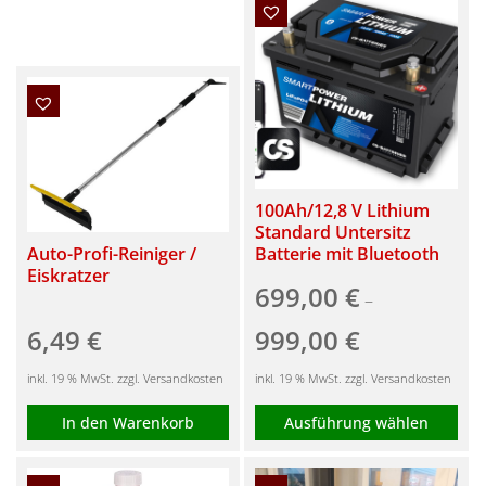
100Ah/12,8 V Lithium
Standard Untersitz
Auto-Profi-Reiniger /
Batterie mit Bluetooth
Eiskratzer
699,00
€
–
6,49
€
999,00
€
inkl. 19 % MwSt. zzgl. Versandkosten
inkl. 19 % MwSt. zzgl. Versandkosten
In den Warenkorb
Ausführung wählen
Dieses
Produkt