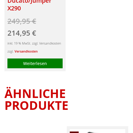
Ducato/Jumper
X290
249,95
€
Ursprünglicher
Aktueller
214,95
€
Preis
Preis
inkl. 19 % MwSt. zzgl. Versandkosten
war:
ist:
zzgl.
Versandkosten
249,95 €
214,95 €.
Weiterlesen
ÄHNLICHE
PRODUKTE