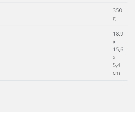
350
g
18,9
x
15,6
x
5,4
cm