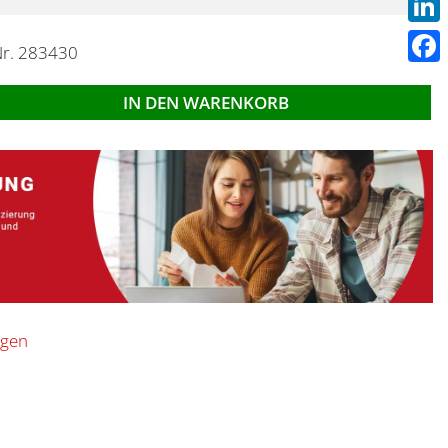
Linke
Nr. 283430
Face
IN DEN WARENKORB
ügen