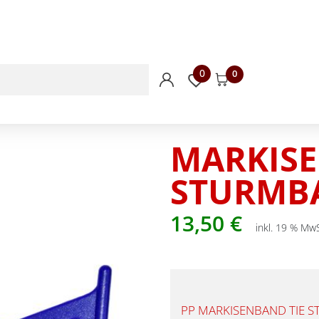
0
0
MARKISE
STURMB
13,50
€
inkl. 19 % MwS
PP MARKISENBAND TIE S