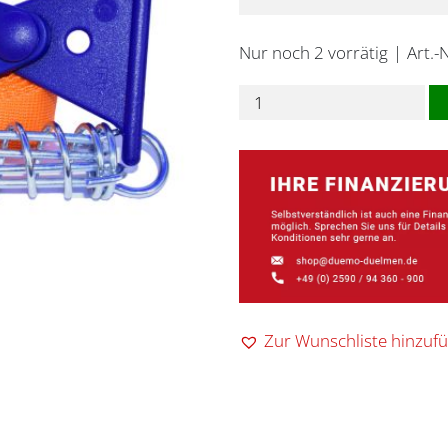
Nur noch 2 vorrätig
Art.-
Markisenband
/
Sturmband
Peggy
Peg
Menge
Zur Wunschliste hinzuf