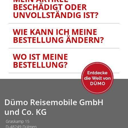
BESCHÄDIGT ODER
UNVOLLSTÄNDIG IST?
WIE KANN ICH MEINE
BESTELLUNG ÄNDERN?
WO IST MEINE
BESTELLUNG?
Dümo Reisemobile GmbH
und Co. KG
Graskamp 15
D-48249 Dülmen