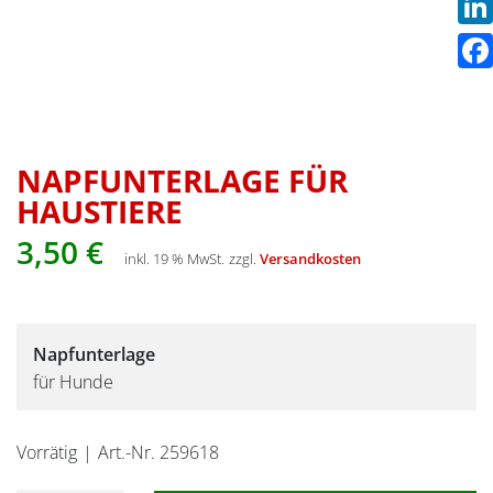
Link
Fac
NAPFUNTERLAGE FÜR
HAUSTIERE
3,50
€
inkl. 19 % MwSt.
zzgl.
Versandkosten
Napfunterlage
für Hunde
Vorrätig
Art.-Nr. 259618