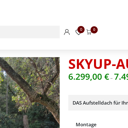
0
0
SKYUP-A
6.299,00
€
7.4
–
DAS Aufstelldach für Ih
Montage