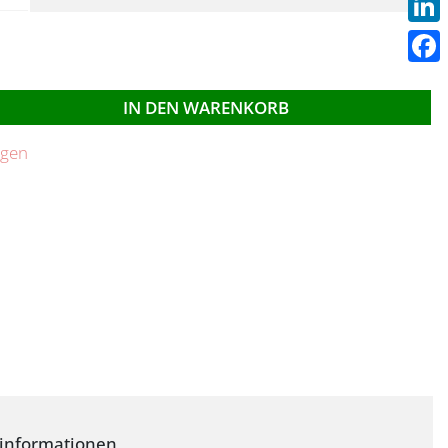
Linke
Face
IN DEN WARENKORB
ügen
rinformationen