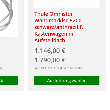
Thule Omnistor
Wandmarkise 5200
schwarz/anthrazit f.
Kastenwagen m.
Aufstelldach
1.146,00
€
–
1.790,00
€
en
inkl. 19 % MwSt. zzgl. Versandkosten
rb
Ausführung wählen
Dieses
Produkt
weist
mehrere