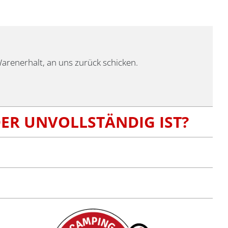
Varianten
auf.
Die
Optionen
können
 Warenerhalt, an uns zurück schicken.
auf
der
Produktseite
gewählt
DER UNVOLLSTÄNDIG IST?
werden