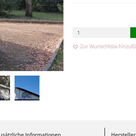
SkyUp-
Aufstelldach
Menge
Zur Wunschliste hinzuf
usätzliche Informationen
Herstelle