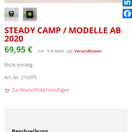
Link
Fac
STEADY CAMP / MODELLE AB
2020
69,95
€
inkl. 19 % MwSt.
zzgl.
Versandkosten
Nicht vorrätig
Art.-Nr. 315975
Zur Wunschliste hinzufügen