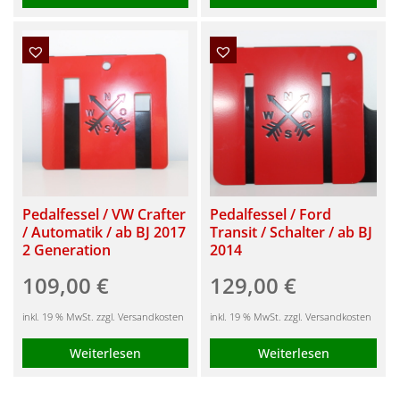
Pedalfessel / VW Crafter
Pedalfessel / Ford
/ Automatik / ab BJ 2017
Transit / Schalter / ab BJ
2 Generation
2014
109,00
€
129,00
€
inkl. 19 % MwSt. zzgl. Versandkosten
inkl. 19 % MwSt. zzgl. Versandkosten
Weiterlesen
Weiterlesen