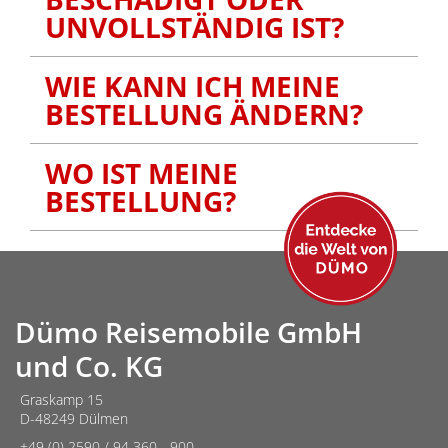
UNVOLLSTÄNDIG IST?
WIE KANN ICH MEINE
BESTELLUNG ÄNDERN?
WO IST MEINE
BESTELLUNG?
Dümo Reisemobile GmbH
und Co. KG
Graskamp 15
D-48249 Dülmen
+49 (0) 2590 / 94 360 - 900