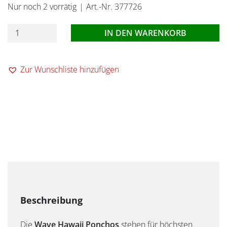
Nur noch 2 vorrätig
Art.-Nr. 377726
Wave
IN DEN WARENKORB
Hawaii
Poncho
Zur Wunschliste hinzufügen
Paja
L
Menge
Die
Wave Hawaii Ponchos
stehen für höchsten