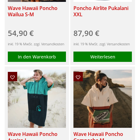
Wave Hawaii Poncho
Poncho Airlite Pukalani
Wailua S-M
XXL
54,90
€
87,90
€
inkl. 19 % MwSt. zzgl. Versandkosten
inkl. 19 % MwSt. zzgl. Versandkosten
In den Warenkorb
Weiterlesen
Wave Hawaii Poncho
Wave Hawaii Poncho