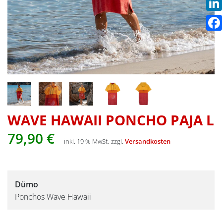
Link
Fac
WAVE HAWAII PONCHO PAJA L
79,90
€
inkl. 19 % MwSt.
zzgl.
Versandkosten
Dümo
Ponchos Wave Hawaii