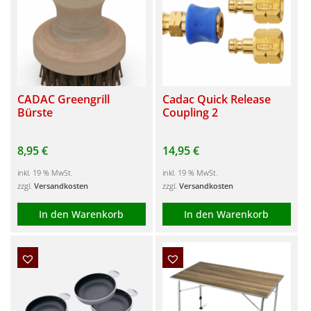
mehrere
Varianten
auf.
Die
Optionen
CADAC Greengrill
Cadac Quick Release
können
Bürste
Coupling 2
auf
der
8,95
€
14,95
€
Produktseite
gewählt
inkl. 19 % MwSt.
inkl. 19 % MwSt.
zzgl.
Versandkosten
zzgl.
Versandkosten
werden
In den Warenkorb
In den Warenkorb