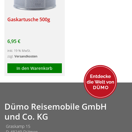
Gaskartusche 500g
6,95
€
inkl. 19 % MwSt.
zzgl.
Versandkosten
In den Warenkorb
Dümo Reisemobile GmbH
und Co. KG
Graskamp 15
D-48249 Dülmen