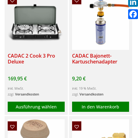
Link
Fac
CADAC 2 Cook 3 Pro
CADAC Bajonett-
Deluxe
Kartuschenadapter
169,95
€
9,20
€
inkl. MwSt.
inkl. 19 % MwSt.
zzgl.
Versandkosten
zzgl.
Versandkosten
Ausführung wählen
In den Warenkorb
Dieses
Produkt
weist