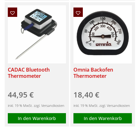
Dieses
Dieses
Produkt
Produkt
weist
weist
mehrere
mehrere
Varianten
Varianten
auf.
auf.
Die
Die
Optionen
Optionen
können
können
CADAC Bluetooth
Omnia Backofen
Thermometer
Thermometer
auf
auf
der
der
44,95
€
18,40
€
Produktseite
Produktseite
gewählt
gewählt
inkl. 19 % MwSt. zzgl. Versandkosten
inkl. 19 % MwSt. zzgl. Versandkosten
werden
werden
In den Warenkorb
In den Warenkorb