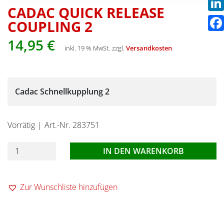
CADAC QUICK RELEASE
Link
COUPLING 2
Fac
14,95
€
inkl. 19 % MwSt.
zzgl.
Versandkosten
Cadac Schnellkupplung 2
Vorrätig
Art.-Nr. 283751
Cadac
IN DEN WARENKORB
Quick
Release
Zur Wunschliste hinzufügen
Coupling
2
Menge