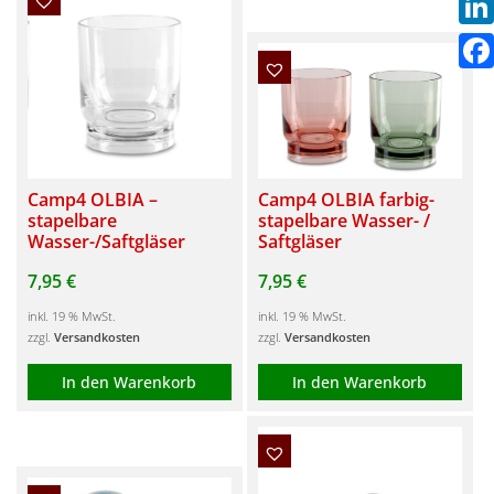
Link
Fac
Camp4 OLBIA –
Camp4 OLBIA farbig-
stapelbare
stapelbare Wasser- /
Wasser-/Saftgläser
Saftgläser
7,95
€
7,95
€
inkl. 19 % MwSt.
inkl. 19 % MwSt.
zzgl.
Versandkosten
zzgl.
Versandkosten
In den Warenkorb
In den Warenkorb