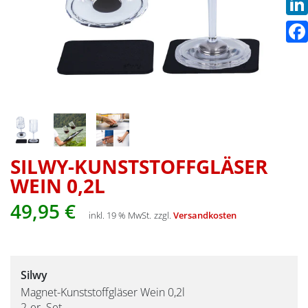
Link
Fac
SILWY-KUNSTSTOFFGLÄSER
WEIN 0,2L
49,95
€
inkl. 19 % MwSt.
zzgl.
Versandkosten
Silwy
Magnet-Kunststoffgläser Wein 0,2l
2-er Set