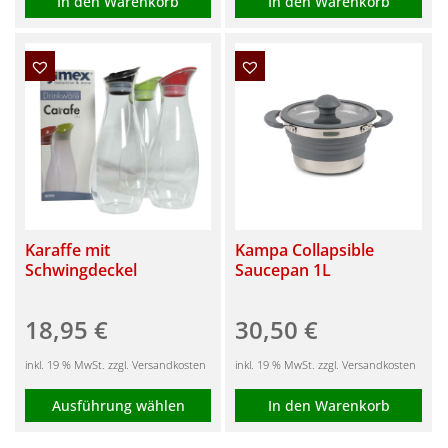
In den Warenkorb
In den Warenkorb
Karaffe mit
Kampa Collapsible
Schwingdeckel
Saucepan 1L
18,95
€
30,50
€
inkl. 19 % MwSt. zzgl. Versandkosten
inkl. 19 % MwSt. zzgl. Versandkosten
Ausführung wählen
In den Warenkorb
Dieses