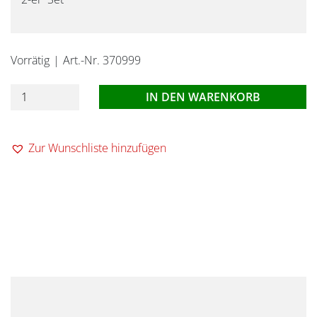
Vorrätig
Art.-Nr. 370999
Silwy-
IN DEN WARENKORB
Kunststoffgläser
Wein
Zur Wunschliste hinzufügen
0,2l
Menge