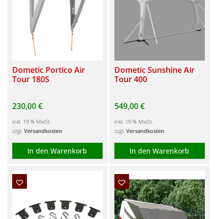
Dometic Portico Air
Dometic Sunshine Air
Tour 180S
Tour 400
230,00
€
549,00
€
inkl. 19 % MwSt.
inkl. 19 % MwSt.
zzgl.
Versandkosten
zzgl.
Versandkosten
In den Warenkorb
In den Warenkorb