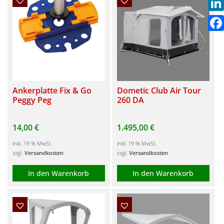
Link
Fac
Ankerplatte Fix & Go
Dometic Club Air Tour
Peggy Peg
260 DA
14,00
€
1.495,00
€
inkl. 19 % MwSt.
inkl. 19 % MwSt.
zzgl.
Versandkosten
zzgl.
Versandkosten
In den Warenkorb
In den Warenkorb