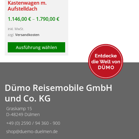
der
der
Kastenwagen m.
Aufstelldach
Produktseite
Produktseite
gewählt
gewählt
1.146,00
€
–
1.790,00
€
werden
werden
inkl. MwSt.
zzgl.
Versandkosten
Ausführung wählen
Dieses
Produkt
weist
mehrere
Dümo Reisemobile GmbH
Varianten
und Co. KG
auf.
Die
Graskamp 15
D-48249 Dülmen
Optionen
können
+49 (0) 2590 / 94 360 - 900
auf
shop@duemo-duelmen.de