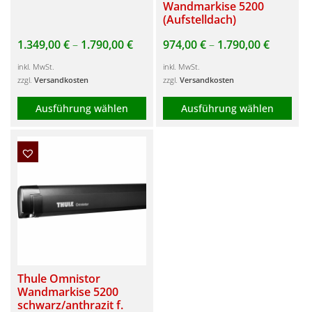
Wandmarkise 5200
auf
(Aufstelldach)
der
1.349,00
€
–
1.790,00
€
974,00
€
–
1.790,00
€
Produktseite
gewählt
inkl. MwSt.
inkl. MwSt.
zzgl.
Versandkosten
zzgl.
Versandkosten
werden
Ausführung wählen
Ausführung wählen
Dieses
Dieses
Produkt
Produkt
weist
weist
mehrere
mehrere
Varianten
Varianten
auf.
auf.
Die
Die
Optionen
Optionen
Thule Omnistor
können
können
Wandmarkise 5200
auf
auf
schwarz/anthrazit f.