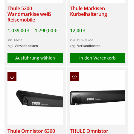
Thule 5200
Thule Markisen
Wandmarkise weiß
Kurbelhalterung
Reisemobile
1.039,00
€
–
1.790,00
€
12,00
€
inkl. MwSt.
inkl. 19 % MwSt.
zzgl.
Versandkosten
zzgl.
Versandkosten
Ausführung wählen
In den Warenkorb
Dieses
Produkt
weist
mehrere
Varianten
auf.
Die
Optionen
Thule Omnistor 6300
THULE Omnistor
können