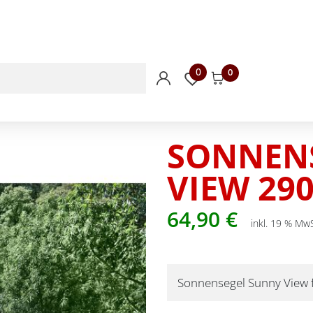
0
0
SONNEN
VIEW 29
64,90
€
inkl. 19 % MwS
Sonnensegel Sunny View 