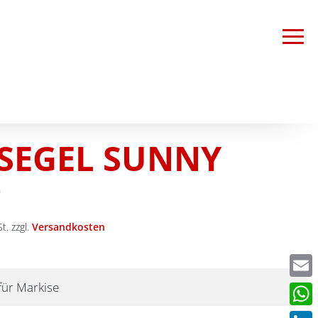
SEGEL SUNNY
0
t.
zzgl.
Versandkosten
Emai
für Markise
What