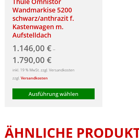
Thule Omnistor
Wandmarkise 5200
schwarz/anthrazit f.
Kastenwagen m.
Aufstelldach
1.146,00
€
–
1.790,00
€
inkl. 19 % MwSt. zzgl. Versandkosten
zzgl.
Versandkosten
Ausführung wählen
Dieses
Produkt
weist
mehrere
ÄHNLICHE PRODUK
Varianten