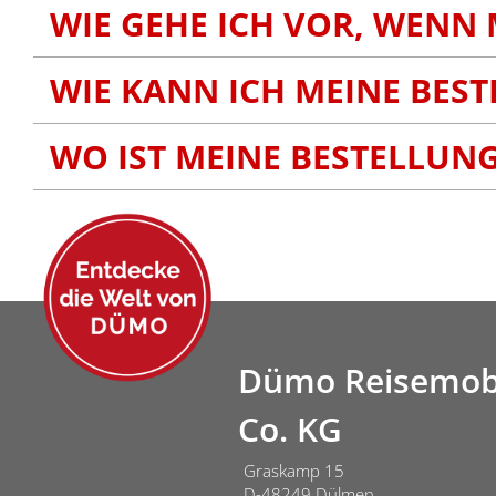
WIE GEHE ICH VOR, WENN 
WIE KANN ICH MEINE BES
WO IST MEINE BESTELLUN
Dümo Reisemob
Co. KG
Graskamp 15
D-48249 Dülmen