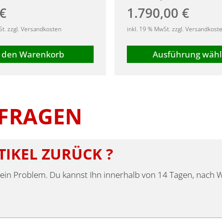
€
1.790,00
€
St. zzgl. Versandkosten
inkl. 19 % MwSt. zzgl. Versandkost
n den Warenkorb
Ausführung wäh
Dieses
Produkt
weist
mehrere
 FRAGEN
Varianten
auf.
Die
TIKEL ZURÜCK ?
Optionen
können
dies kein Problem. Du kannst Ihn innerhalb von 14 Tagen, nach
auf
der
Produktseite
gewählt