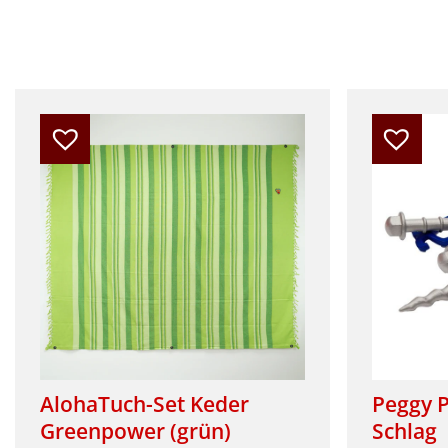
auf.
Die
Optionen
können
auf
der
Produktseite
gewählt
werden
AlohaTuch-Set Keder
Peggy 
Greenpower (grün)
Schlag